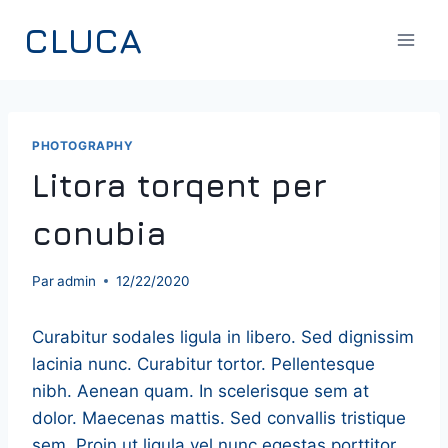
Aller
CLUCA
au
contenu
PHOTOGRAPHY
Litora torqent per
conubia
Par
admin
12/22/2020
Curabitur sodales ligula in libero. Sed dignissim
lacinia nunc. Curabitur tortor. Pellentesque
nibh. Aenean quam. In scelerisque sem at
dolor. Maecenas mattis. Sed convallis tristique
sem. Proin ut ligula vel nunc egestas porttitor.