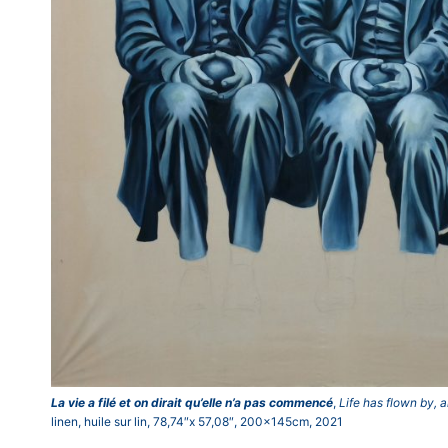
La vie a filé et on dirait qu’elle n’a pas commencé
,
Life has flown by, a
linen, huile sur lin, 78,74″x 57,08″, 200x145cm, 2021