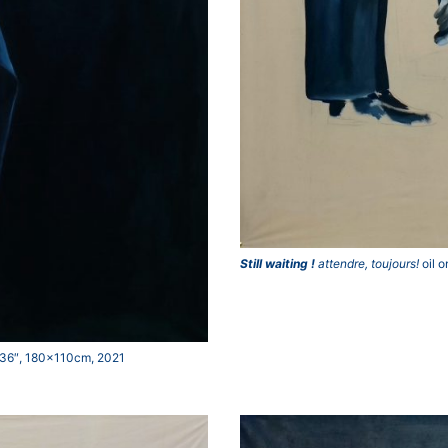
Still waiting !
attendre, toujours!
oil 
43,36″, 180x110cm, 2021