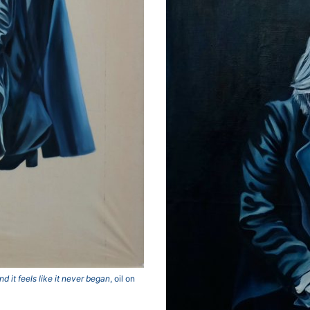
nd it feels like it never began
, oil on