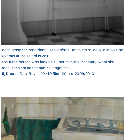
Ide la personne regardant – ses repères, son histoire, ce qu’elle voit, ne
voit pas ou ne sait plus voir…
about the person who look at it – her markers, her story, what she
sees, does not see or can no longer see …
III, Dacora Daci Royal, 10×10 film 120mm, 2009/2010