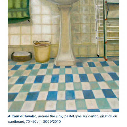
Autour du lavabo
,
around the sink
,
pastel gras sur carton, oil stick on
cardboard, 70x50cm, 2009/2010