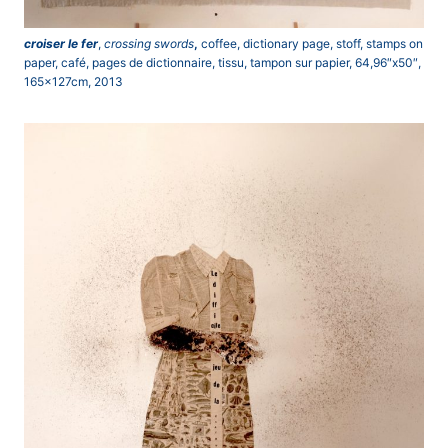
croiser le fer
,
crossing swords
,
coffee, dictionary page, stoff, stamps on
paper, café, pages de dictionnaire, tissu, tampon sur papier, 64,96″x50″,
165x127cm, 2013