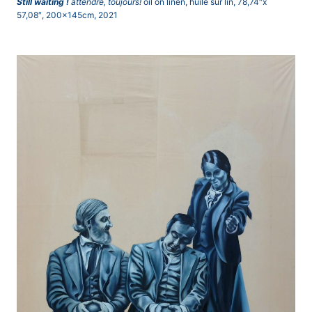
Still waiting !
attendre, toujours!
oil on linen, huile sur lin, 78,74″x
57,08″, 200x145cm, 2021