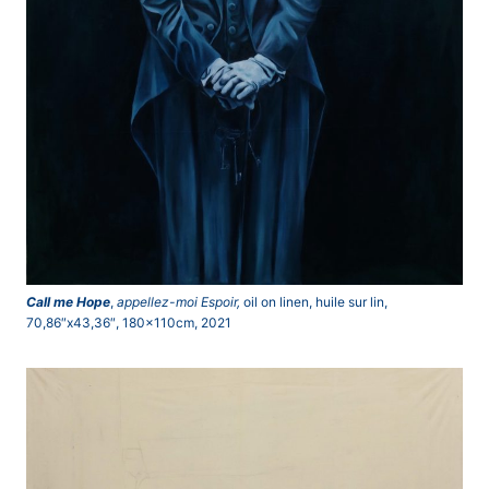
Call me Hope
,
appellez-moi Espoir,
oil on linen, huile sur lin,
70,86″x43,36″, 180x110cm, 2021