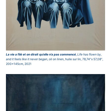
La vie a filé et on dirait qu’elle n’a pas commencé
,
Life has flown by,
and it feels like it never began
, oil on linen, huile sur lin, 78,74″x 57,08″,
200x145cm, 2021